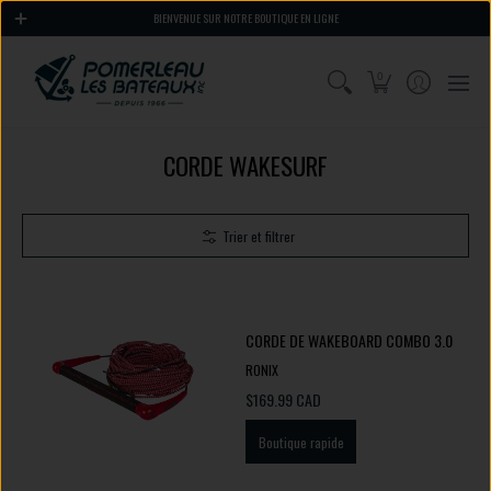
ACCUEIL
SPORTS NAUTIQUES
MOTEURS, PNEUMATIQUE ET HÉLICES
QUA
BIENVENUE SUR NOTRE BOUTIQUE EN LIGNE
0
CORDE WAKESURF
Trier et filtrer
CORDE DE WAKEBOARD COMBO 3.0
RONIX
$169.99 CAD
Boutique rapide