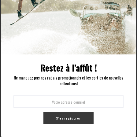
LIQUID FORCE
$159.99 CAD
Ajouter au panier
Comparer
Ajouter pour comparer
Restez à l’affût !
WAKESURF | 24 PIEDS DLX SANGUINE
COMBO
Ne manquez pas nos rabais promotionnels et les sorties de nouvelles
collections!
LIQUID FORCE
$149.99 CAD
Ajouter au panier
S’enregistrer
Comparer
Ajouter pour comparer