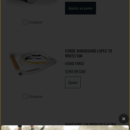
Ajouter au panier
Comparer
Ajouter pour comparer
CORDE WAKEBOARD | APEX 70'
WHITE/TAN
LIQUID FORCE
$249.99 CAD
Épuisé
Comparer
Ajouter pour comparer
WAKESURF | 24 PIEDS DLX ULTRA
SUEDE COMBO