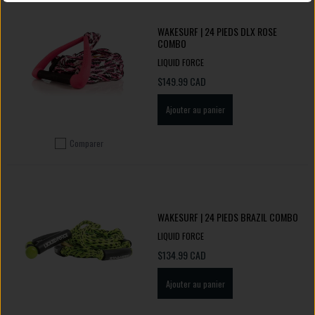
WAKESURF | 24 PIEDS DLX ROSE
COMBO
LIQUID FORCE
$149.99 CAD
Ajouter au panier
Comparer
Ajouter pour comparer
WAKESURF | 24 PIEDS BRAZIL COMBO
LIQUID FORCE
$134.99 CAD
Ajouter au panier